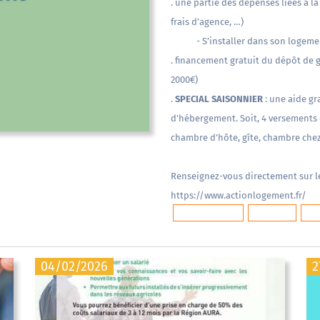
. une partie des dépenses liées à 
frais d’agence, …)
- S’installer dans son logemen
. financement gratuit du dépôt de ga
2000€)
.
SPECIAL SAISONNIER
: une aide gr
d’hébergement. Soit, 4 versements
chambre d’hôte, gîte, chambre chez
Renseignez-vous directement sur le 
https://www.actionlogement.fr/
action logement
saisonnier
aid
04/02/2026
2