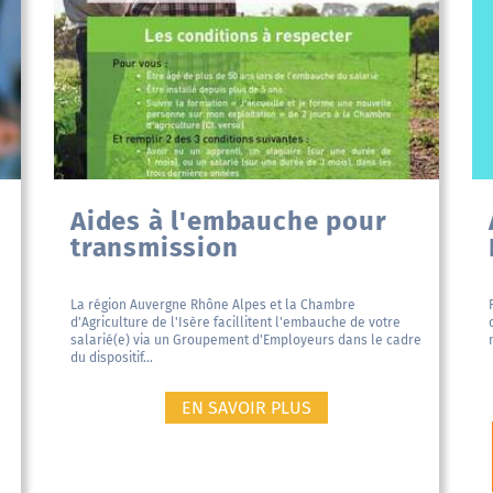
Aides à l'embauche pour
transmission
La région Auvergne Rhône Alpes et la Chambre
d'Agriculture de l'Isère facillitent l'embauche de votre
salarié(e) via un Groupement d'Employeurs dans le cadre
du dispositif...
EN SAVOIR PLUS