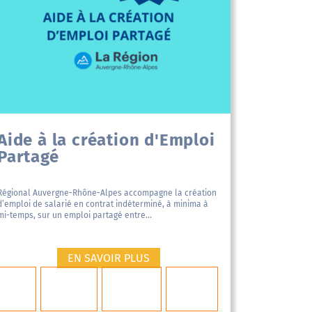
Aide à la création d'Emploi
Partagé
Régional Auvergne-Rhône-Alpes accompagne la création
d’emploi de salarié en contrat indéterminé, à minima à
mi-temps, sur un emploi partagé entre...
EN SAVOIR PLUS
emploi
région
Groupement
aides à
partagé
Auvergne
d'employeurs
l'embauche
Rhône Alpes